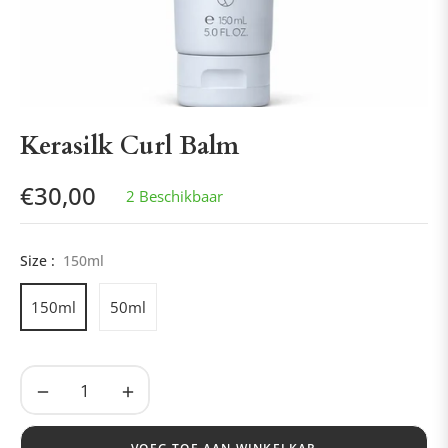
Kerasilk Curl Balm
€30,00
2 Beschikbaar
Normale
prijs
Size :
150ml
150ml
50ml
−
+
VOEG TOE AAN WINKELKAR