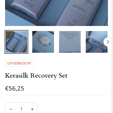
UITVERKOCHT
Kerasilk Recovery Set
€56,25
Normale
prijs
−
+