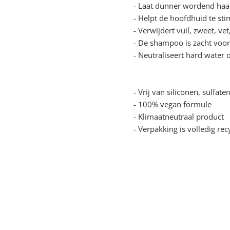
- Laat dunner wordend haar
- Helpt de hoofdhuid te stim
- Verwijdert vuil, zweet, v
- De shampoo is zacht voo
- Neutraliseert hard water
- Vrij van siliconen, sulfat
- 100% vegan formule
- Klimaatneutraal product
- Verpakking is volledig rec