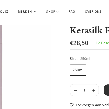
 QUIZ
MERKEN
SHOP
FAQ
OVER ONS
Kerasilk
€28,50
12 Besc
Normale
prijs
Size :
250ml
250ml
−
+
Toevoegen Aan Verla