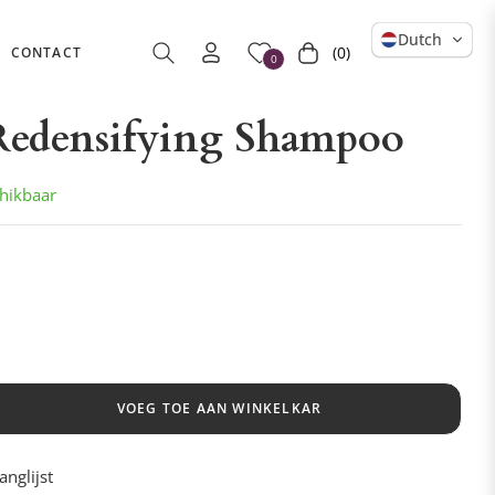
Dutch
(0)
CONTACT
Winkelwagen
0
 Redensifying Shampoo
hikbaar
VOEG TOE AAN WINKELKAR
nglijst