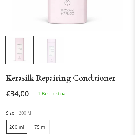
Kerasilk Repairing Conditioner
€34,00
1 Beschikbaar
Normale
prijs
Size :
200 Ml
200 ml
75 ml