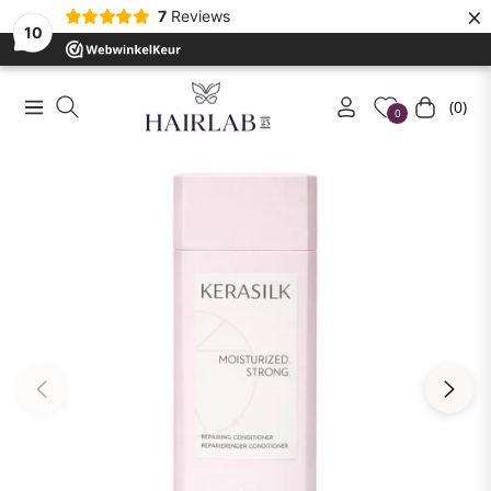
×
7
Reviews
10
(0)
Navigation
Winkelwa
0