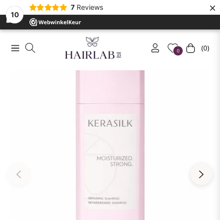
×
7
Reviews
10
(0)
Navigation
Winkelwa
0