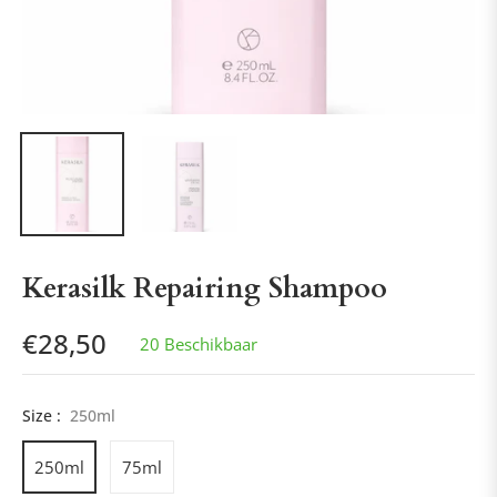
Kerasilk Repairing Shampoo
€28,50
20 Beschikbaar
Normale
prijs
Size :
250ml
250ml
75ml