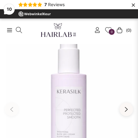
×
7
Reviews
10
(0)
Navigation
Winkelwa
0