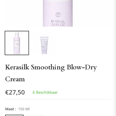
Kerasilk Smoothing Blow-Dry
Cream
€27,50
6 Beschikbaar
Normale
prijs
Maat :
150 Ml